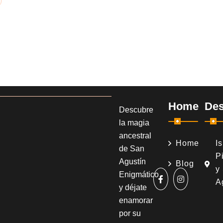
Home
Des
Descubre
la magia
ancestral
Home
I
de San
Pi
Agustín
Blog
y
Enigmático
A
y déjate
enamorar
por su