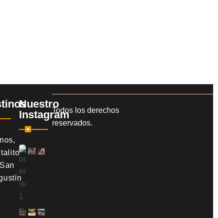
tinos
Nuestro
Todos los derechos
Instagram
reservados.
snos,
talito
 San
gustín