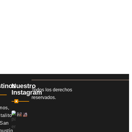
tinos
Nuestro
Todos los derechos
Instagram
reservados.
snos,
talito
 San
gustín