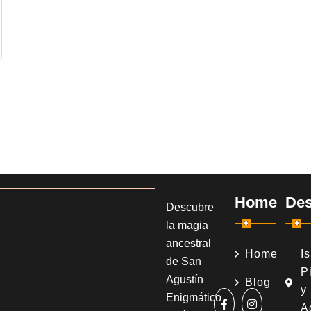
Home
Des
Descubre
la magia
ancestral
Home
I
de San
Pi
Agustín
Blog
y
Enigmático
A