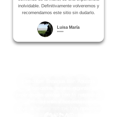
inolvidable. Definitivamente volveremos y
recomendamos este sitio sin dudarlo.
Luisa María
*****
¡Descubre Sanagua San Agustín!
7 cascadas, aviario gigante,
experiencias únicas con la naturaleza,
restaurante y hospedaje.
¡Vive la belleza natural con nosotros!
🌈🦜🍃🏞️⛺🦋