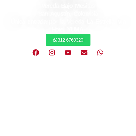
Vereda Bajo Mesitas
San Agustín, Colombia
Única entrada por la Vereda La Estrella, via
Hotel YUMA.
312 6760320