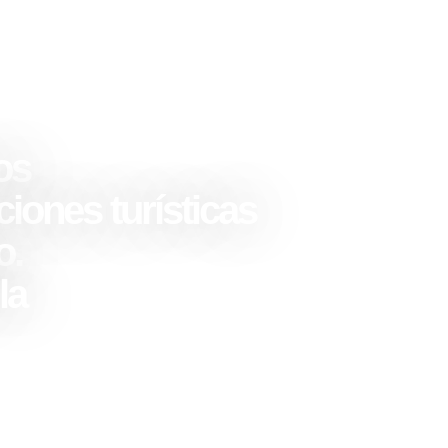
os
ciones turísticas
o.
la