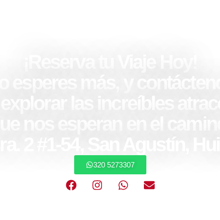
¡Reserva tu Viaje Hoy!
o esperes más, y contácten
xplorar las increíbles atrac
ue nos esperan en el camin
ra. 2 #1-54, San Agustín, Hui
320 5273307