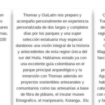
en
Thomas y OuiLatin nos preparo y
C
io
acompaño personalmente en experiencia
Tra
gares
personalizada de dos largos y completos
de
omas,
días por los parques y una super
reg
 100
selección estatuaria muy especial
dandonos una visión integral de la historia
y antecedentes de esta region única del
Magd
sur del Huila. Habíamos estado ya con
fasc
una excelente guía colombiana en el
parque principal arqueológico y la
pr
inmersión con Thomas además en
Agu
proyectos sostenibles artesanales y
hab
comunitarios como las artesanías a base
caba
de fibra de plátano, el insular museo
con 
Etnografico, el mariposario, Kutanga.. Etc
y f