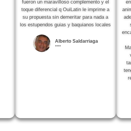
fueron un maravilloso complemento y el
en
toque diferencial q OuiLatin le imprime a
ani
su propuesta sin demeritar para nada a
ade
los estupendos guias y baquianos locales
enc
Alberto Saldarriaga
****
Ma
ta
ten
r