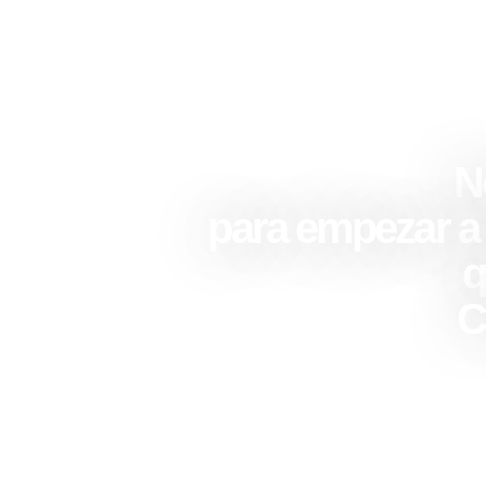
N
para empezar a e
q
C